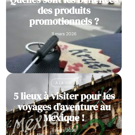
des produits
promotionnels ?
11 mars 2026
À LA UNE
5 lieux à visiter pour les
voyages d’aventure au
Mexique !
11 mars 2026