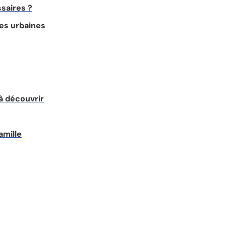
saires ?
nes urbaines
à découvrir
amille