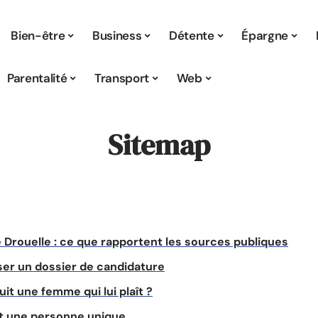
Bien-être
Business
Détente
Épargne
Parentalité
Transport
Web
Sitemap
Drouelle : ce que rapportent les sources publiques
oser un dossier de candidature
t une femme qui lui plaît ?
t une personne unique