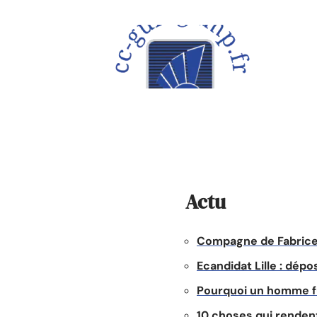
À la une
Maison
Actu
Compagne de Fabrice 
Ecandidat Lille : dép
Pourquoi un homme fui
10 choses qui renden