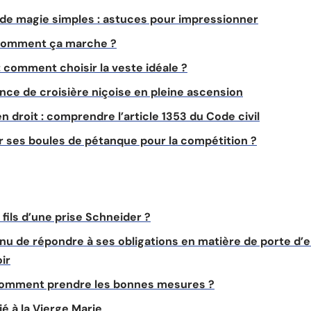
de magie simples : astuces pour impressionner
 comment ça marche ?
: comment choisir la veste idéale ?
ence de croisière niçoise en pleine ascension
n droit : comprendre l’article 1353 du Code civil
 ses boules de pétanque pour la compétition ?
ils d’une prise Schneider ?
enu de répondre à ses obligations en matière de porte d’
oir
 comment prendre les bonnes mesures ?
ié à la Vierge Marie