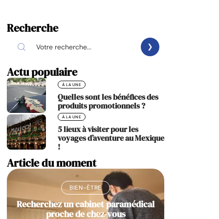
Recherche
Actu populaire
À LA UNE
Quelles sont les bénéfices des
produits promotionnels ?
À LA UNE
5 lieux à visiter pour les
voyages d’aventure au Mexique
!
Article du moment
BIEN-ÊTRE
Recherchez un cabinet paramédical
proche de chez-vous