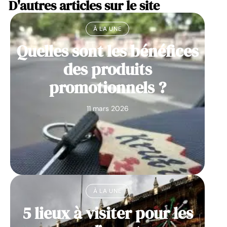
D'autres articles sur le site
À LA UNE
Quelles sont les bénéfices
des produits
promotionnels ?
11 mars 2026
À LA UNE
5 lieux à visiter pour les