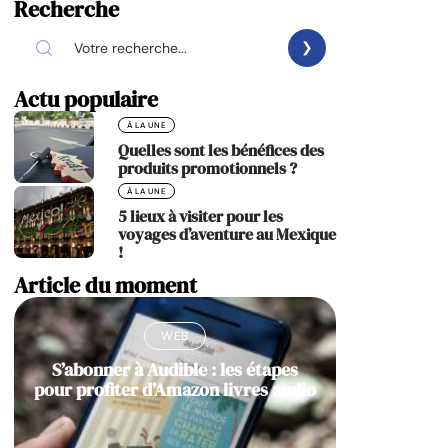
Recherche
Actu populaire
À LA UNE
Quelles sont les bénéfices des
produits promotionnels ?
À LA UNE
5 lieux à visiter pour les
voyages d’aventure au Mexique
!
Article du moment
WEB
S’abonner à Audible : les étapes
pour profiter d’Amazon livres audio