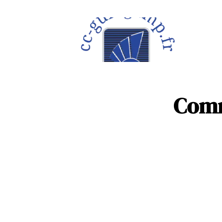
À la une
Maison
Comm