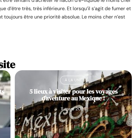
ut être tentant d’acheter le flacon d’e-liquide le moins cher
e d’être très, très inférieure. Et lorsqu’il s’agit de fumer et
nt toujours être une priorité absolue. Le moins cher n’est
site
À LA UNE
ts
5 lieux à visiter pour les voyages
d’aventure au Mexique !
11 mars 2026