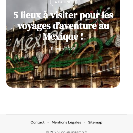
À LA UNE
5 lieux à visiter pour les
voyages d’aventure au
Mexique !
11 mars 2026
Contact
Mentions Légales
Sitemap
© 2025 | cc-guingamp.fr