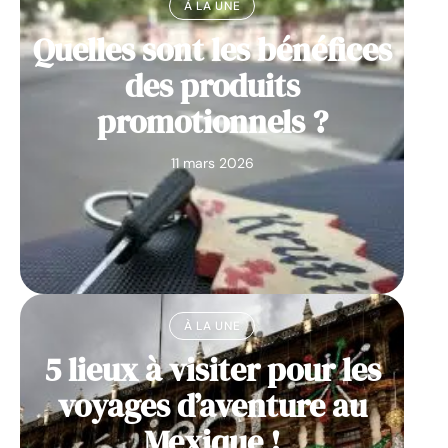
À LA UNE
Quelles sont les bénéfices
des produits
promotionnels ?
11 mars 2026
À LA UNE
5 lieux à visiter pour les
voyages d’aventure au
Mexique !