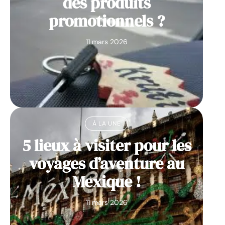
des produits
promotionnels ?
11 mars 2026
À LA UNE
5 lieux à visiter pour les
voyages d’aventure au
Mexique !
11 mars 2026