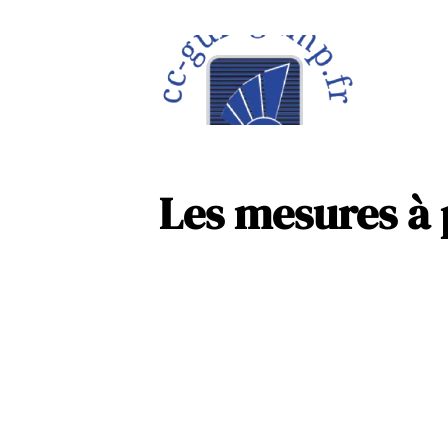
À la une
Maison
Les mesures à