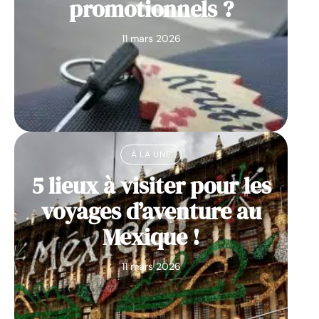
promotionnels ?
11 mars 2026
À LA UNE
5 lieux à visiter pour les
voyages d’aventure au
Mexique !
11 mars 2026