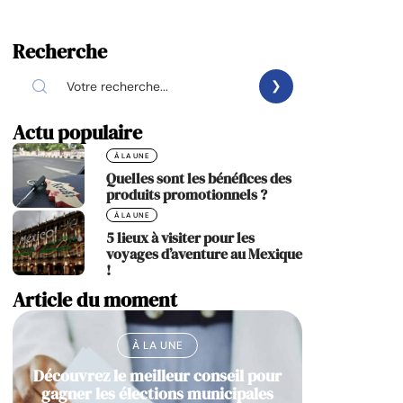
Recherche
Actu populaire
À LA UNE
Quelles sont les bénéfices des
produits promotionnels ?
À LA UNE
5 lieux à visiter pour les
voyages d’aventure au Mexique
!
Article du moment
À LA UNE
Découvrez le meilleur conseil pour
gagner les élections municipales