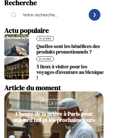
Recherche
Actu populaire
À LA UNE
Quelles sont les bénéfices des
produits promotionnels ?
À LA UNE
5 lieux à visiter pour les
voyages d’aventure au Mexique
!
Article du moment
À LA UNE
L’heure de la prière à Paris pour
aujourd’hui et les prochains jours