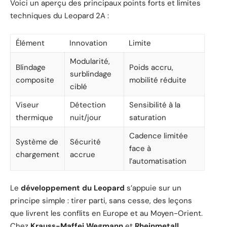
Voici un aperçu des principaux points forts et limites
techniques du Leopard 2A :
Élément
Innovation
Limite
Modularité,
Blindage
Poids accru,
surblindage
composite
mobilité réduite
ciblé
Viseur
Détection
Sensibilité à la
thermique
nuit/jour
saturation
Cadence limitée
Système de
Sécurité
face à
chargement
accrue
l’automatisation
Le
développement du Leopard
s’appuie sur un
principe simple : tirer parti, sans cesse, des leçons
que livrent les conflits en Europe et au Moyen-Orient.
Chez
Krauss-Maffei Wegmann
et
Rheinmetall
,