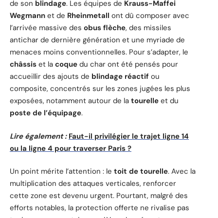
de son
blindage
. Les équipes de
Krauss-Maffei
Wegmann
et de
Rheinmetall
ont dû composer avec
l’arrivée massive des
obus flèche
, des missiles
antichar de dernière génération et une myriade de
menaces moins conventionnelles. Pour s’adapter, le
châssis
et la
coque
du char ont été pensés pour
accueillir des ajouts de
blindage réactif
ou
composite, concentrés sur les zones jugées les plus
exposées, notamment autour de la
tourelle
et du
poste de l’équipage
.
Lire également :
Faut-il privilégier le trajet ligne 14
ou la ligne 4 pour traverser Paris ?
Un point mérite l’attention : le
toit de tourelle
. Avec la
multiplication des attaques verticales, renforcer
cette zone est devenu urgent. Pourtant, malgré des
efforts notables, la protection offerte ne rivalise pas