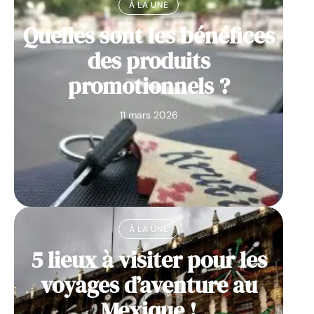
À LA UNE
Quelles sont les bénéfices
des produits
promotionnels ?
11 mars 2026
À LA UNE
5 lieux à visiter pour les
voyages d’aventure au
Mexique !