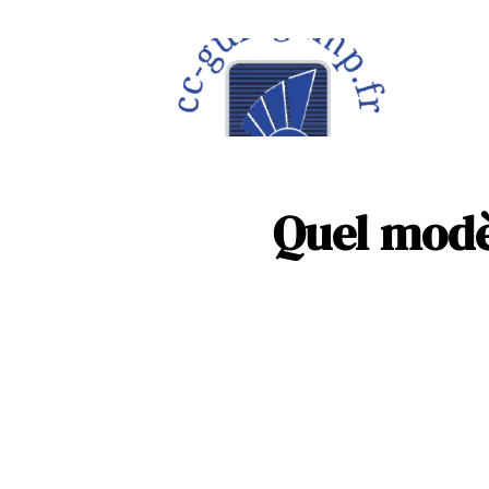
À la une
Maison
Quel modè