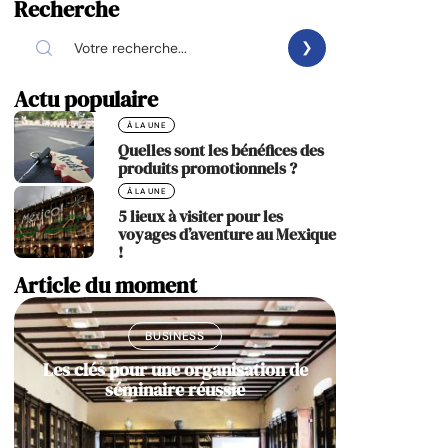
Recherche
Actu populaire
À LA UNE
Quelles sont les bénéfices des
produits promotionnels ?
À LA UNE
5 lieux à visiter pour les
voyages d’aventure au Mexique
!
Article du moment
BUSINESS
Les clés pour une organisation de
séminaire réussie