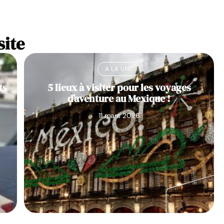
site
À LA UNE
ts
5 lieux à visiter pour les voyages
d’aventure au Mexique !
11 mars 2026