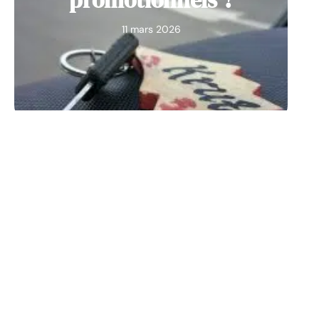
promotionnels ?
11 mars 2026
À LA UNE
5 lieux à visiter pour les
voyages d’aventure au
Mexique !
11 mars 2026