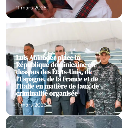
11 mars 2026
Luis Abinader place la
République dominicaine en
dessous des États-Unis, de
l’Espagne, de la France et de
l’Italie en matière de taux de
criminalité organisée
11 mars 2026