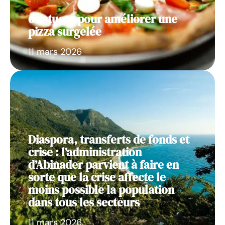
6 astuces pour améliorer une
pizza surgelée
11 mars 2026
Diaspora, transferts de fonds et
crise : l’administration
d’Abinader parvient à faire en
sorte que la crise affecte le
moins possible la population
dans tous les secteurs
11 mars 2026