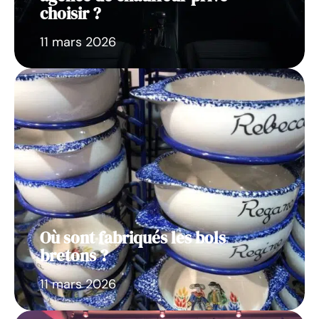
choisir ?
11 mars 2026
Où sont fabriqués les bols
bretons ?
11 mars 2026