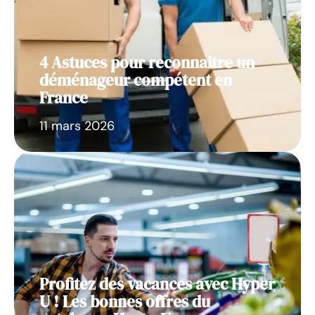
4 Astuces pour reconnaitre un
déménageur compétent en
France
11 mars 2026
Profitez des vacances avec Hyper
U ! Les bonnes offres du