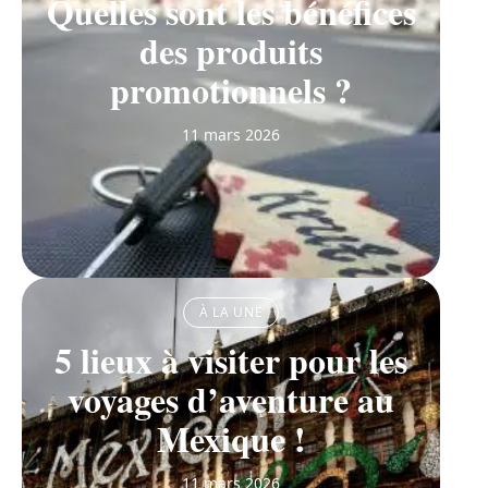
Quelles sont les bénéfices
des produits
promotionnels ?
11 mars 2026
À LA UNE
5 lieux à visiter pour les
voyages d’aventure au
Mexique !
11 mars 2026