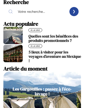
Recherche
Actu populaire
À LA UNE
Quelles sont les bénéfices des
produits promotionnels ?
À LA UNE
5 lieux à visiter pour les
voyages d’aventure au Mexique
!
Article du moment
PARENTALITÉ
Les Gargouilles : passez à l’éco-
lavage !