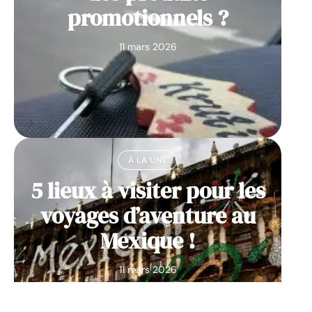
promotionnels ?
11 mars 2026
À LA UNE
5 lieux à visiter pour les
voyages d’aventure au
Mexique !
11 mars 2026