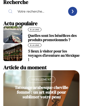
Recherche
Actu populaire
À LA UNE
Quelles sont les bénéfices des
produits promotionnels ?
À LA UNE
5 lieux à visiter pour les
voyages d’aventure au Mexique
!
Article du moment
HABILLEMENT
Tatouage arabesque cheville
femme : un art subtil pour
sublimer votre peau