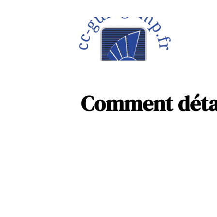
À la une
Maison
Comment détart