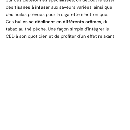
Sur ces plateformes spécialisées, on découvre aussi
des
tisanes à infuser
aux saveurs variées, ainsi que
des huiles prévues pour la cigarette électronique.
Ces
huiles se déclinent en différents arômes
, du
tabac au thé pêche. Une façon simple d’intégrer le
CBD à son quotidien et de profiter d’un effet relaxant
sans avoir à consommer de grandes quantités. Le
choix se fait alors entre l’artisanat et la simplicité,
chacun selon son rythme et ses envies.
D'autres articles sur le site
À LA UNE
Quelles sont les bénéfices
des produits
promotionnels ?