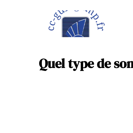
À la une
Maison
Quel type de son