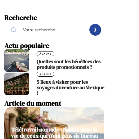
Recherche
Actu populaire
À LA UNE
Quelles sont les bénéfices des
produits promotionnels ?
À LA UNE
5 lieux à visiter pour les
voyages d’aventure au Mexique
!
Article du moment
BUSINESS
Télétravail nomade : balade dans la
vie de ceux qui n’ont plus de bureau