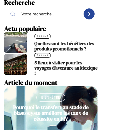
Recherche
Actu populaire
À LA UNE
Quelles sont les bénéfices des
produits promotionnels ?
À LA UNE
5 lieux à visiter pour les
voyages d’aventure au Mexique
!
Article du moment
BIEN-ÊTRE
Pourquoi le transfert au stade de
blastocyste améliore les taux de
réussite en FIV