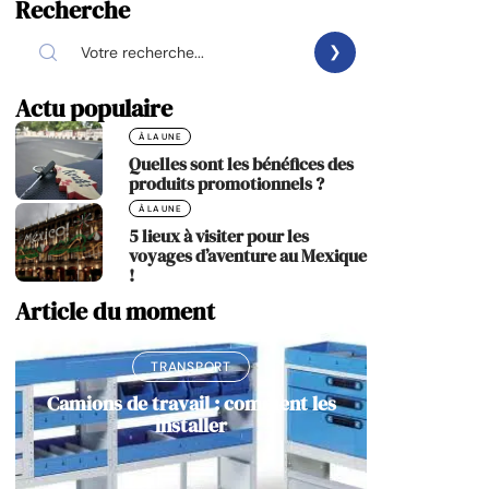
Recherche
Actu populaire
À LA UNE
Quelles sont les bénéfices des
produits promotionnels ?
À LA UNE
5 lieux à visiter pour les
voyages d’aventure au Mexique
!
Article du moment
TRANSPORT
Camions de travail : comment les
installer