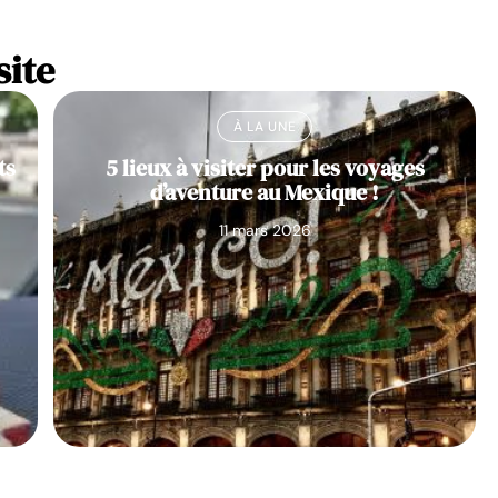
site
À LA UNE
ts
5 lieux à visiter pour les voyages
d’aventure au Mexique !
11 mars 2026