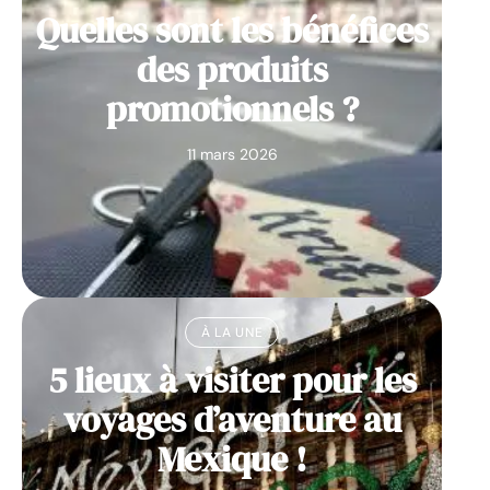
Quelles sont les bénéfices
des produits
promotionnels ?
11 mars 2026
À LA UNE
5 lieux à visiter pour les
voyages d’aventure au
Mexique !