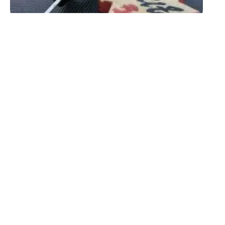
À LA UNE
5 lieux à visiter pour les
voyages d’aventure au
Mexique !
11 mars 2026