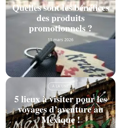
Quelles sont les bénéfices
des produits
promotionnels ?
11 mars 2026
À LA UNE
5 lieux à visiter pour les
voyages d’aventure au
Mexique !